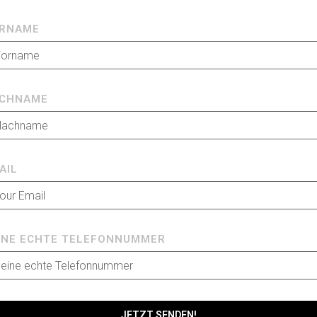
RNAME
CHNAME
AIL
INE ECHTE TELEFONNUMMER
JETZT SENDEN!